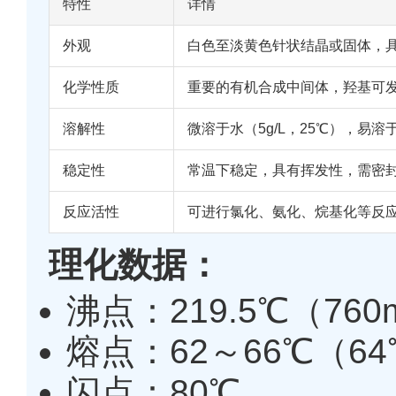
特性
详情
外观
白色至淡黄色针状结晶或固体，
化学性质
重要的有机合成中间体，羟基可
溶解性
微溶于水（5g/L，25℃），易
稳定性
常温下稳定，具有挥发性，需密
反应活性
可进行氯化、氨化、烷基化等反
理化数据：
沸点：219.5℃（760m
熔点：62～66℃（6
闪点：80℃