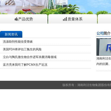
产品优势
质量体系
本公司以ISO9001标准为基本框
架，有机融合ISO9004标准、
新闻资讯
ISO/IEC17025标准与《药品生产
洗涤助剂性能佳受青睐
质量管理规范》（简称GMP）要
世界500强客户严格评估验证,产品
洗涤剂
美国FDA将评估三氯生的风险
求建立了先进的质量管理体系...
详
使用足迹遍布全球...
详细>>
湿巾行
细>>
立白与陶氏微生物合作进军杀菌消毒领域
湖南利洁
内的抗菌
蓝月亮来我司了解PCMX生产近况
版权所有：湖南利洁生物集团股份